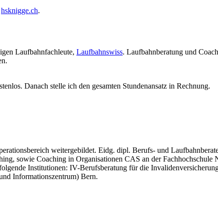
e
hsknigge.ch
.
gigen Laufbahnfachleute,
Laufbahnswiss
. Laufbahnberatung und Coach
en.
stenlos. Danach stelle ich den gesamten Stundenansatz in Rechnung.
erationsbereich weitergebildet. Eidg. dipl. Berufs- und Laufbahnberate
ching, sowie Coaching in Organisationen CAS an der Fachhochschule No
olgende Institutionen: IV-Berufsberatung für die Invalidenversicherun
 und Informationszentrum) Bern.